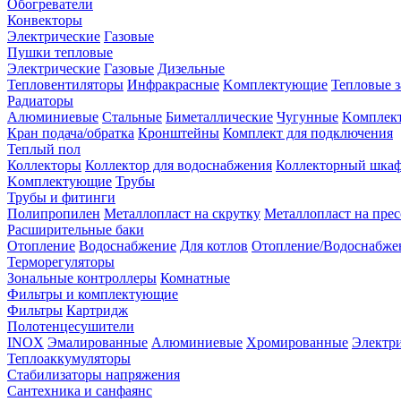
Обогреватели
Конвекторы
Электрические
Газовые
Пушки тепловые
Электрические
Газовые
Дизельные
Тепловентиляторы
Инфракрасные
Kомплектующие
Тепловые з
Радиаторы
Алюминиевые
Стальные
Биметаллические
Чугунные
Kомплек
Кран подача/обратка
Кронштейны
Комплект для подключения
Теплый пол
Коллекторы
Коллектор для водоснабжения
Коллекторный шка
Kомплектующие
Трубы
Трубы и фитинги
Полипропилен
Металлопласт на скрутку
Металлопласт на прес
Расширительные баки
Отопление
Водоснабжение
Для котлов
Отопление/Водоснабже
Терморегуляторы
Зональные контроллеры
Комнатные
Фильтры и комплектующие
Фильтры
Картридж
Полотенцесушители
INOX
Эмалированные
Алюминиевые
Хромированные
Электр
Теплоаккумуляторы
Стабилизаторы напряжения
Сантехника и санфаянс