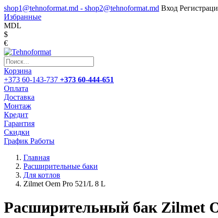
shop1@tehnoformat.md - shop2@tehnoformat.md
Вход
Регистраци
Избранные
MDL
$
€
Корзина
+373 60-143-737
+373 60-444-651
Оплата
Доставка
Монтаж
Кредит
Гарантия
Скидки
График Работы
Главная
Расширительные баки
Для котлов
Zilmet Oem Pro 521/L 8 L
Расширительный бак Zilmet O