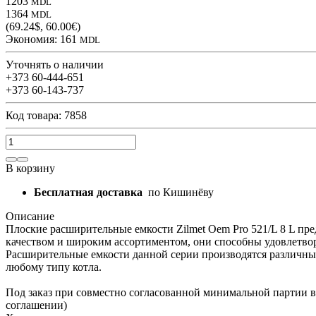
1203
MDL
1364
MDL
(69.24$, 60.00€)
Экономия:
161
MDL
Уточнять о наличии
+373 60-444-651
+373 60-143-737
Код товара: 7858
В корзину
Бесплатная доставка
по Кишинёву
Описание
Плоские расширительные емкости Zilmet Oem Pro 521/L 8 L пре
качеством и широким ассортиментом, они способны удовлетвори
Расширительные емкости данной серии производятся различных
любому типу котла.
Под заказ при совместно согласованной минимальной партии 
соглашении)