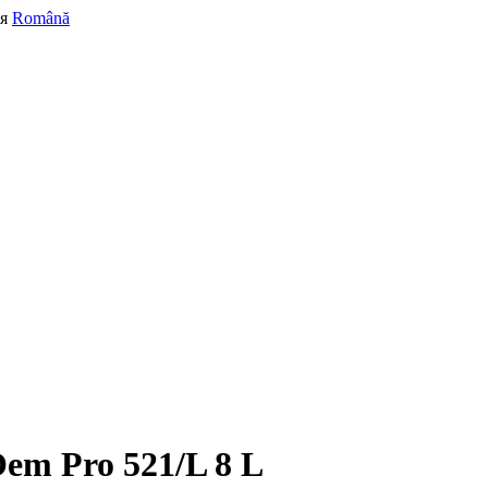
я
Română
em Pro 521/L 8 L