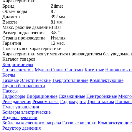
Характеристики
Бренд
Zilmet
Объем воды
8
л
Диаметр
392
мм
Высота
81
мм
Макс. рабочее давление
3
Bar
Размер подключения
3/8
"
Страна производства
Италия
Гарантия
12
мес.
Показать все характеристики
Характеристики могут меняться производителем без уведомле
Каталог товаров
Кондиционеры
Сплит системы
Мульти Сплит Системы
Касетные
Напольно - 
Котлы
Газовые
Электрические
Твердотопливные
Комплектующие
Группа безопасности
Насосы
Гидрофоры
Вибрационные
Скважинные
Центробежные
Много
Реле давления
Ремкомплект
Гидромуфты
Трос и зажим
Поплав
Пульт управления
Бойлеры электрические
Водонагреватели
Бойлеры косвенного нагрева
Газовые колонки
Комплектующие
Редуктор давления