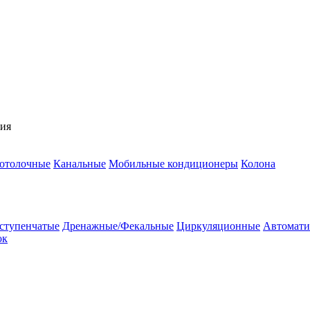
ния
потолочные
Канальные
Мобильные кондиционеры
Колона
ступенчатые
Дренажные/Фекальные
Циркуляционные
Автомати
ок