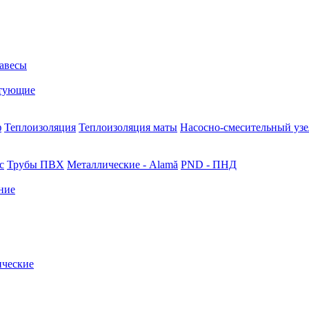
авесы
тующие
ф
Теплоизоляция
Теплоизоляция маты
Насосно-смесительный узе
с
Трубы ПВХ
Металлические - Alamă
PND - ПНД
ние
ические