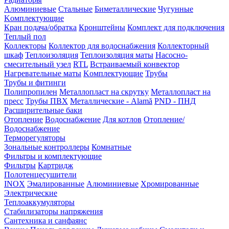
Алюминиевые
Стальные
Биметаллические
Чугунные
Kомплектующие
Кран подача/обратка
Кронштейны
Комплект для подключения
Теплый пол
Коллекторы
Коллектор для водоснабжения
Коллекторный
шкаф
Теплоизоляция
Теплоизоляция маты
Насосно-
смесительный узел
RTL
Встраиваемый конвектор
Нагревательные маты
Kомплектующие
Трубы
Трубы и фитинги
Полипропилен
Металлопласт на скрутку
Металлопласт на
пресс
Трубы ПВХ
Металлические - Alamă
PND - ПНД
Расширительные баки
Отопление
Водоснабжение
Для котлов
Отопление/
Водоснабжение
Терморегуляторы
Зональные контроллеры
Комнатные
Фильтры и комплектующие
Фильтры
Картридж
Полотенцесушители
INOX
Эмалированные
Алюминиевые
Хромированные
Электрические
Теплоаккумуляторы
Стабилизаторы напряжения
Сантехника и санфаянс