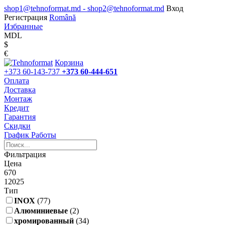
shop1@tehnoformat.md - shop2@tehnoformat.md
Вход
Регистрация
Română
Избранные
MDL
$
€
Корзина
+373 60-143-737
+373 60-444-651
Оплата
Доставка
Монтаж
Кредит
Гарантия
Скидки
График Работы
Фильтрация
Цена
670
12025
Тип
INOX
(77)
Алюминиевые
(2)
хромированный
(34)