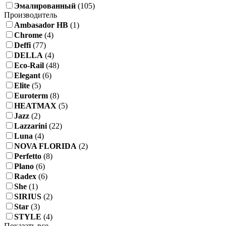
Эмалированный
(105)
Производитель
Ambasador HB
(1)
Chrome
(4)
Deffi
(77)
DELLA
(4)
Eco-Rail
(48)
Elegant
(6)
Elite
(5)
Euroterm
(8)
HEATMAX
(5)
Jazz
(2)
Lazzarini
(22)
Luna
(4)
NOVA FLORIDA
(2)
Perfetto
(8)
Plano
(6)
Radex
(6)
She
(1)
SIRIUS
(2)
Star
(3)
STYLE
(4)
Показать все