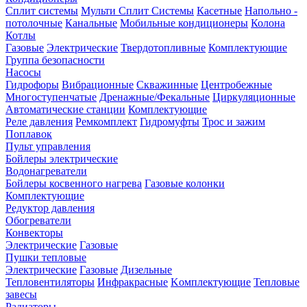
Сплит системы
Мульти Сплит Системы
Касетные
Напольно -
потолочные
Канальные
Мобильные кондиционеры
Колона
Котлы
Газовые
Электрические
Твердотопливные
Комплектующие
Группа безопасности
Насосы
Гидрофоры
Вибрационные
Скважинные
Центробежные
Многоступенчатые
Дренажные/Фекальные
Циркуляционные
Автоматические станции
Комплектующие
Реле давления
Ремкомплект
Гидромуфты
Трос и зажим
Поплавок
Пульт управления
Бойлеры электрические
Водонагреватели
Бойлеры косвенного нагрева
Газовые колонки
Комплектующие
Редуктор давления
Обогреватели
Конвекторы
Электрические
Газовые
Пушки тепловые
Электрические
Газовые
Дизельные
Тепловентиляторы
Инфракрасные
Kомплектующие
Тепловые
завесы
Радиаторы