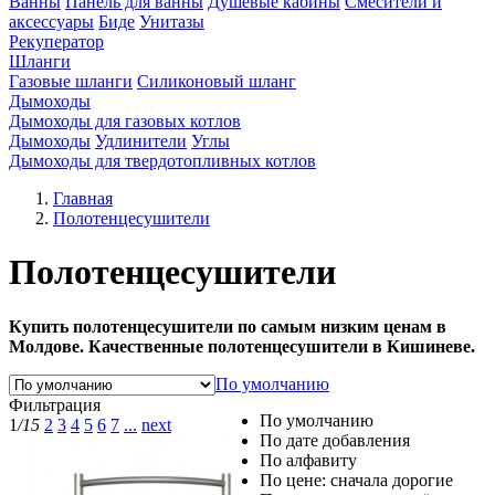
Ванны
Панель для ванны
Душевые кабины
Смесители и
аксессуары
Биде
Унитазы
Рекуператор
Шланги
Газовые шланги
Силиконовый шланг
Дымоходы
Дымоходы для газовых котлов
Дымоходы
Удлинители
Углы
Дымоходы для твердотопливных котлов
Главная
Полотенцесушители
Полотенцесушители
​Купить полотенцесушители по самым низким ценам в
Молдове. Качественные полотенцесушители в Кишиневе.
По умолчанию
Фильтрация
По умолчанию
1
/15
2
3
4
5
6
7
...
next
По дате добавления
По алфавиту
По цене: сначала дорогие