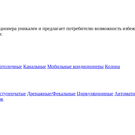
онера уникален и предлагает потребителю возможность избежа
в:
потолочные
Канальные
Мобильные кондиционеры
Колона
ступенчатые
Дренажные/Фекальные
Циркуляционные
Автомати
ок