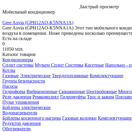
Быстрый просмотр
Мобильный кондиционер
Gree Aovia (GPH12AO-K5NNA1A)
Gree Aovia (GPH12AO-K5NNA1A) Этот тип мобильного кондици
воздуха в помещении. Ниже приведены несколько преимущест
Есть на складе
0
11050
MDL
Каталог товаров
Кондиционеры
Сплит системы
Мульти Сплит Системы
Касетные
Напольно - 
Котлы
Газовые
Электрические
Твердотопливные
Комплектующие
Группа безопасности
Насосы
Гидрофоры
Вибрационные
Скважинные
Центробежные
Много
Реле давления
Ремкомплект
Гидромуфты
Трос и зажим
Поплав
Пульт управления
Бойлеры электрические
Водонагреватели
Бойлеры косвенного нагрева
Газовые колонки
Комплектующие
Редуктор давления
Обогреватели