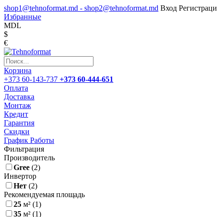
shop1@tehnoformat.md - shop2@tehnoformat.md
Вход
Регистраци
Избранные
MDL
$
€
Корзина
+373 60-143-737
+373 60-444-651
Оплата
Доставка
Монтаж
Кредит
Гарантия
Скидки
График Работы
Фильтрация
Производитель
Gree
(2)
Инвертор
Нет
(2)
Рекомендуемая площадь
25
м²
(1)
35
м²
(1)