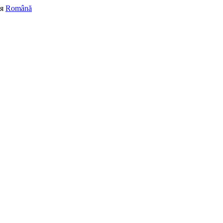
я
Română