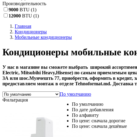
Производительность
9000
BTU
(1)
12000
BTU
(1)
Главная
Кондиционеры
Мобильные кондиционеры
Кондиционеры мобильные ко
У нас в магазине вы сможете выбрать широкий ассортимен
Electric, Mitsubihi Heavy,Hisense) по самым приемлемым 
3А или шос.Мунчешть 77, приобрести, оформить в кредит, 
предоставляем монтаж в отделе Tehnoformat.md. Доставка 
По умолчанию
Фильтрация
По умолчанию
По дате добавления
По алфавиту
По цене: сначала дорогие
По цене: сначала дешёвые