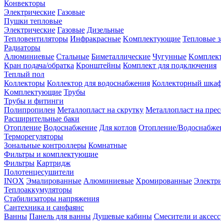
Конвекторы
Электрические
Газовые
Пушки тепловые
Электрические
Газовые
Дизельные
Тепловентиляторы
Инфракрасные
Kомплектующие
Тепловые з
Радиаторы
Алюминиевые
Стальные
Биметаллические
Чугунные
Kомплек
Кран подача/обратка
Кронштейны
Комплект для подключения
Теплый пол
Коллекторы
Коллектор для водоснабжения
Коллекторный шка
Kомплектующие
Трубы
Трубы и фитинги
Полипропилен
Металлопласт на скрутку
Металлопласт на прес
Расширительные баки
Отопление
Водоснабжение
Для котлов
Отопление/Водоснабже
Терморегуляторы
Зональные контроллеры
Комнатные
Фильтры и комплектующие
Фильтры
Картридж
Полотенцесушители
INOX
Эмалированные
Алюминиевые
Хромированные
Электр
Теплоаккумуляторы
Стабилизаторы напряжения
Сантехника и санфаянс
Ванны
Панель для ванны
Душевые кабины
Смесители и аксес