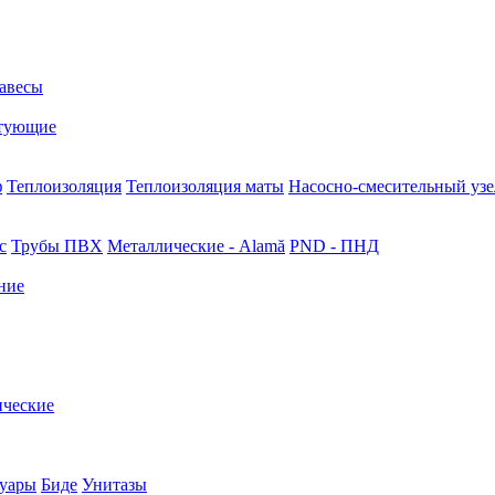
авесы
тующие
ф
Теплоизоляция
Теплоизоляция маты
Насосно-смесительный узе
с
Трубы ПВХ
Металлические - Alamă
PND - ПНД
ние
ические
суары
Биде
Унитазы