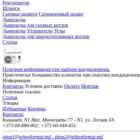
Рекуператор
Шланги
Газовые шланги
Силиконовый шланг
Дымоходы
Дымоходы для газовых котлов
Дымоходы
Удлинители
Углы
Дымоходы для твердотопливных котлов
Статьи
Полезная информация при выборе кондиционера.
Практически большинство клиентов при покупке кондиционера
Информация
Контакты
Условия доставки
Оплата
Монтаж
Полезные ссылки
Статьи
Товары
Избранные
Корзина
Контакты
Кишинёв, N1.Маг. Мунчешты 77 - N1. ул. Лесная 3А
+373 69-888-802; +373 60-444-651.
shop1@tehnoformat.md - shop2@tehnoformat.md