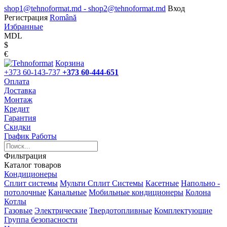
shop1@tehnoformat.md - shop2@tehnoformat.md
Вход
Регистрация
Română
Избранные
MDL
$
€
Корзина
+373 60-143-737
+373 60-444-651
Оплата
Доставка
Монтаж
Кредит
Гарантия
Скидки
График Работы
Фильтрация
Каталог товаров
Кондиционеры
Сплит системы
Мульти Сплит Системы
Касетные
Напольно -
потолочные
Канальные
Мобильные кондиционеры
Колона
Котлы
Газовые
Электрические
Твердотопливные
Комплектующие
Группа безопасности