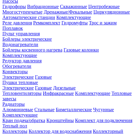
Насосы
Гидрофоры
Вибрационные
Скважинные
Центробежные
Многоступенчатые
Дренажные/Фекальные
Циркуляционные
Автоматические станции
Комплектующие
Реле давления
Ремкомплект
Гидромуфты
Трос и зажим
Поплавок
Пульт управления
Бойлеры электрические
Водонагреватели
Бойлеры косвенного нагрева
Газовые колонки
Комплектующие
Редуктор давления
Обогреватели
Конвекторы
Электрические
Газовые
Пушки тепловые
Электрические
Газовые
Дизельные
Тепловентиляторы
Инфракрасные
Kомплектующие
Тепловые
завесы
Радиаторы
Алюминиевые
Стальные
Биметаллические
Чугунные
Kомплектующие
Кран подача/обратка
Кронштейны
Комплект для подключения
Теплый пол
Коллекторы
Коллектор для водоснабжения
Коллекторный