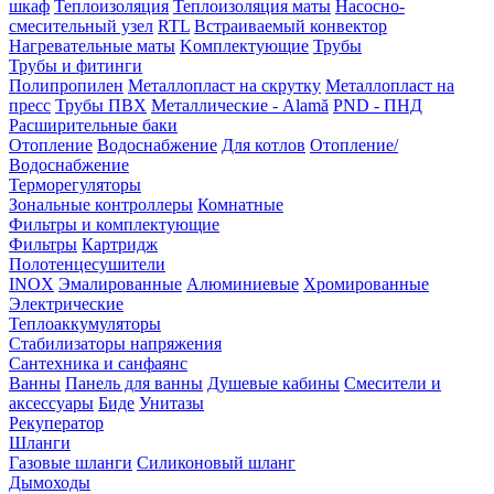
шкаф
Теплоизоляция
Теплоизоляция маты
Насосно-
смесительный узел
RTL
Встраиваемый конвектор
Нагревательные маты
Kомплектующие
Трубы
Трубы и фитинги
Полипропилен
Металлопласт на скрутку
Металлопласт на
пресс
Трубы ПВХ
Металлические - Alamă
PND - ПНД
Расширительные баки
Отопление
Водоснабжение
Для котлов
Отопление/
Водоснабжение
Терморегуляторы
Зональные контроллеры
Комнатные
Фильтры и комплектующие
Фильтры
Картридж
Полотенцесушители
INOX
Эмалированные
Алюминиевые
Хромированные
Электрические
Теплоаккумуляторы
Стабилизаторы напряжения
Сантехника и санфаянс
Ванны
Панель для ванны
Душевые кабины
Смесители и
аксессуары
Биде
Унитазы
Рекуператор
Шланги
Газовые шланги
Силиконовый шланг
Дымоходы