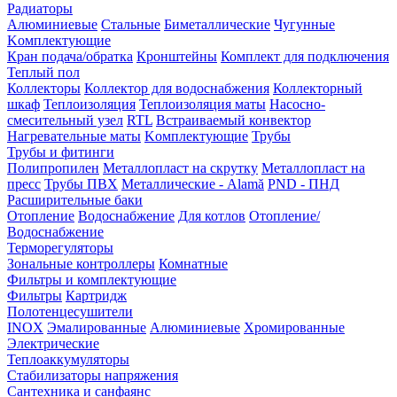
Радиаторы
Алюминиевые
Стальные
Биметаллические
Чугунные
Kомплектующие
Кран подача/обратка
Кронштейны
Комплект для подключения
Теплый пол
Коллекторы
Коллектор для водоснабжения
Коллекторный
шкаф
Теплоизоляция
Теплоизоляция маты
Насосно-
смесительный узел
RTL
Встраиваемый конвектор
Нагревательные маты
Kомплектующие
Трубы
Трубы и фитинги
Полипропилен
Металлопласт на скрутку
Металлопласт на
пресс
Трубы ПВХ
Металлические - Alamă
PND - ПНД
Расширительные баки
Отопление
Водоснабжение
Для котлов
Отопление/
Водоснабжение
Терморегуляторы
Зональные контроллеры
Комнатные
Фильтры и комплектующие
Фильтры
Картридж
Полотенцесушители
INOX
Эмалированные
Алюминиевые
Хромированные
Электрические
Теплоаккумуляторы
Стабилизаторы напряжения
Сантехника и санфаянс