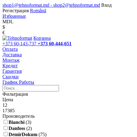
shop1@tehnoformat.md - shop2@tehnoformat.md
Вход
Регистрация
Română
Избранные
MDL
$
€
Корзина
+373 60-143-737
+373 60-444-651
Оплата
Доставка
Монтаж
Кредит
Гарантия
Скидки
График Работы
Фильтрация
Цена
12
17385
Производитель
Bianchi
(3)
Danfoss
(2)
DemirDokum
(75)