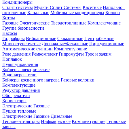
Кондиционеры
Сплит системы
Мульти Сплит Системы
Касетные
Напольно -
потолочные
Канальные
Мобильные кондиционеры
Колона
Котлы
Газовые
Электрические
Твердотопливные
Комплектующие
Группа безопасности
Насосы
Гидрофоры
Вибрационные
Скважинные
Центробежные
Многоступенчатые
Дренажные/Фекальные
Циркуляционные
Автоматические станции
Комплектующие
Реле давления
Ремкомплект
Гидромуфты
Трос и зажим
Поплавок
Пульт управления
Бойлеры электрические
Водонагреватели
Бойлеры косвенного нагрева
Газовые колонки
Комплектующие
Редуктор давления
Обогреватели
Конвекторы
Электрические
Газовые
Пушки тепловые
Электрические
Газовые
Дизельные
Тепловентиляторы
Инфракрасные
Kомплектующие
Тепловые
завесы