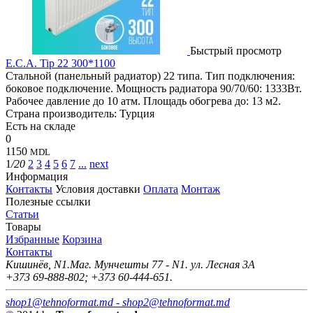
Быстрый просмотр
E.C.A. Tip 22 300*1100
Стальной (панельный радиатор) 22 типа. Тип подключения:
боковое подключение. Мощность радиатора 90/70/60: 1333Вт.
Рабочее давление до 10 атм. Площадь обогрева до: 13 м2.
Страна производитель: Турция
Есть на складе
0
1150
MDL
1
/20
2
3
4
5
6
7
...
next
Информация
Контакты
Условия доставки
Оплата
Монтаж
Полезные ссылки
Статьи
Товары
Избранные
Корзина
Контакты
Кишинёв, N1.Маг. Мунчешты 77 - N1. ул. Лесная 3А
+373 69-888-802; +373 60-444-651.
shop1@tehnoformat.md - shop2@tehnoformat.md