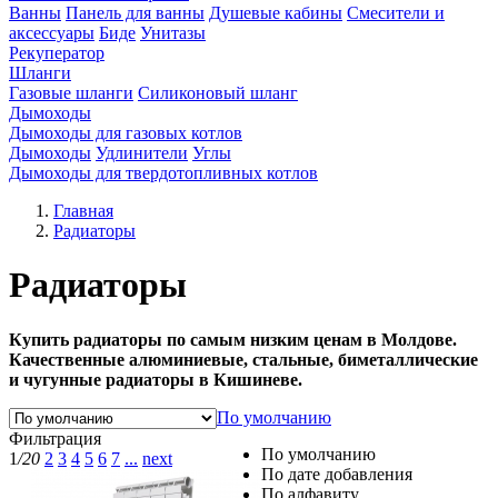
Ванны
Панель для ванны
Душевые кабины
Смесители и
аксессуары
Биде
Унитазы
Рекуператор
Шланги
Газовые шланги
Силиконовый шланг
Дымоходы
Дымоходы для газовых котлов
Дымоходы
Удлинители
Углы
Дымоходы для твердотопливных котлов
Главная
Радиаторы
Радиаторы
​Купить радиаторы по самым низким ценам в Молдове.
Качественные алюминиевые, стальные, биметаллические
и чугунные радиаторы в Кишиневе.
По умолчанию
Фильтрация
По умолчанию
1
/20
2
3
4
5
6
7
...
next
По дате добавления
По алфавиту