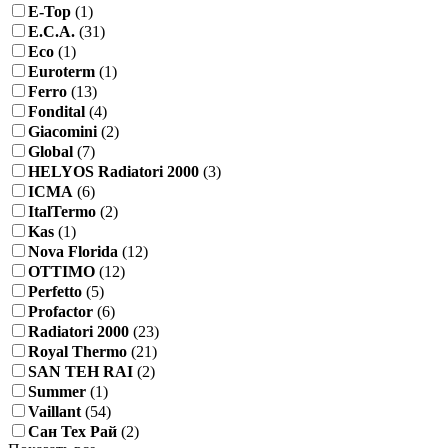
E-Top
(1)
E.C.A.
(31)
Eco
(1)
Euroterm
(1)
Ferro
(13)
Fondital
(4)
Giacomini
(2)
Global
(7)
HELYOS Radiatori 2000
(3)
ICMA
(6)
ItalTermo
(2)
Kas
(1)
Nova Florida
(12)
OTTIMO
(12)
Perfetto
(5)
Profactor
(6)
Radiatori 2000
(23)
Royal Thermo
(21)
SAN TEH RAI
(2)
Summer
(1)
Vaillant
(54)
Сан Тех Рай
(2)