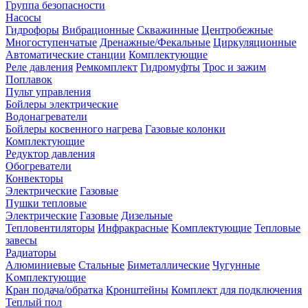
Группа безопасности
Насосы
Гидрофоры
Вибрационные
Скважинные
Центробежные
Многоступенчатые
Дренажные/Фекальные
Циркуляционные
Автоматические станции
Комплектующие
Реле давления
Ремкомплект
Гидромуфты
Трос и зажим
Поплавок
Пульт управления
Бойлеры электрические
Водонагреватели
Бойлеры косвенного нагрева
Газовые колонки
Комплектующие
Редуктор давления
Обогреватели
Конвекторы
Электрические
Газовые
Пушки тепловые
Электрические
Газовые
Дизельные
Тепловентиляторы
Инфракрасные
Kомплектующие
Тепловые
завесы
Радиаторы
Алюминиевые
Стальные
Биметаллические
Чугунные
Kомплектующие
Кран подача/обратка
Кронштейны
Комплект для подключения
Теплый пол