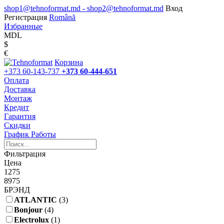
shop1@tehnoformat.md - shop2@tehnoformat.md
Вход
Регистрация
Română
Избранные
MDL
$
€
Корзина
+373 60-143-737
+373 60-444-651
Оплата
Доставка
Монтаж
Кредит
Гарантия
Скидки
График Работы
Фильтрация
Цена
1275
8975
БРЭНД
ATLANTIC
(3)
Bonjour
(4)
Electrolux
(1)