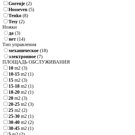
Gorenje
(2)
Hosseven
(5)
Tenko
(8)
Tesy
(2)
Ножки
да
(3)
нет
(14)
Тип управления
механическое
(18)
электронное
(7)
ПЛОЩАДЬ ОБСЛУЖИВАНИЯ
10
m2
(3)
10-15
m2
(1)
15
m2
(3)
15-18
m2
(1)
18-20
m2
(1)
20
m2
(3)
20-25
m2
(3)
25
m2
(2)
25-30
m2
(1)
30-40
m2
(2)
30-45
m2
(1)
5
m2
(2)