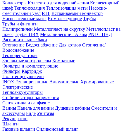
Коллекторы
Коллектор для водоснабжения
Коллекторный
шкаф
Теплоизоляция
Теплоизоляция маты
Насосно-
смесительный узел
RTL
Встраиваемый конвектор
Нагревательные маты
Kомплектующие
Трубы
Трубы и фитинги
Полипропилен
Металлопласт на скрутку
Металлопласт на
пресс
Трубы ПВХ
Металлические - Alamă
PND - ПНД
Расширительные баки
Отопление
Водоснабжение
Для котлов
Отопление/
Водоснабжение
Терморегуляторы
Зональные контроллеры
Комнатные
Фильтры и комплектующие
Фильтры
Картридж
Полотенцесушители
INOX
Эмалированные
Алюминиевые
Хромированные
Электрические
Теплоаккумуляторы
Стабилизаторы напряжения
Сантехника и санфаянс
Ванны
Панель для ванны
Душевые кабины
Смесители и
аксессуары
Биде
Унитазы
Рекуператор
Шланги
Газовые шланги
Силиконовый шланг