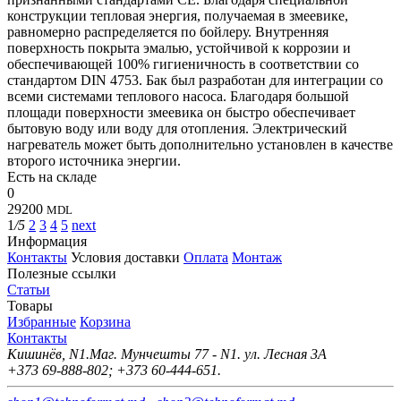
конструкции тепловая энергия, получаемая в змеевике,
равномерно распределяется по бойлеру. Внутренняя
поверхность покрыта эмалью, устойчивой к коррозии и
обеспечивающей 100% гигиеничность в соответствии со
стандартом DIN 4753. Бак был разработан для интеграции со
всеми системами теплового насоса. Благодаря большой
площади поверхности змеевика он быстро обеспечивает
бытовую воду или воду для отопления. Электрический
нагреватель может быть дополнительно установлен в качестве
второго источника энергии.
Есть на складе
0
29200
MDL
1
/5
2
3
4
5
next
Информация
Контакты
Условия доставки
Оплата
Монтаж
Полезные ссылки
Статьи
Товары
Избранные
Корзина
Контакты
Кишинёв, N1.Маг. Мунчешты 77 - N1. ул. Лесная 3А
+373 69-888-802; +373 60-444-651.