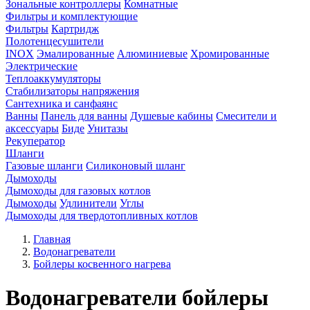
Зональные контроллеры
Комнатные
Фильтры и комплектующие
Фильтры
Картридж
Полотенцесушители
INOX
Эмалированные
Алюминиевые
Хромированные
Электрические
Теплоаккумуляторы
Стабилизаторы напряжения
Сантехника и санфаянс
Ванны
Панель для ванны
Душевые кабины
Смесители и
аксессуары
Биде
Унитазы
Рекуператор
Шланги
Газовые шланги
Силиконовый шланг
Дымоходы
Дымоходы для газовых котлов
Дымоходы
Удлинители
Углы
Дымоходы для твердотопливных котлов
Главная
Водонагреватели
Бойлеры косвенного нагрева
Водонагреватели бойлеры