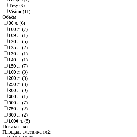
Tesy
(9)
Vision
(11)
Объём
80
л.
(6)
100
л.
(7)
109
л.
(1)
120
л.
(6)
125
л.
(2)
130
л.
(1)
140
л.
(1)
150
л.
(7)
160
л.
(3)
200
л.
(8)
250
л.
(3)
300
л.
(9)
400
л.
(1)
500
л.
(7)
750
л.
(2)
800
л.
(2)
1000
л.
(5)
Показать все
Площадь змеевика (м2)