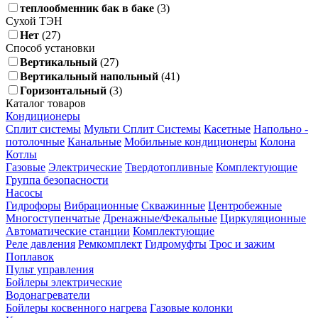
теплообменник бак в баке
(3)
Сухой ТЭН
Нет
(27)
Способ установки
Вертикальный
(27)
Вертикальный напольный
(41)
Горизонтальный
(3)
Каталог товаров
Кондиционеры
Сплит системы
Мульти Сплит Системы
Касетные
Напольно -
потолочные
Канальные
Мобильные кондиционеры
Колона
Котлы
Газовые
Электрические
Твердотопливные
Комплектующие
Группа безопасности
Насосы
Гидрофоры
Вибрационные
Скважинные
Центробежные
Многоступенчатые
Дренажные/Фекальные
Циркуляционные
Автоматические станции
Комплектующие
Реле давления
Ремкомплект
Гидромуфты
Трос и зажим
Поплавок
Пульт управления
Бойлеры электрические
Водонагреватели
Бойлеры косвенного нагрева
Газовые колонки