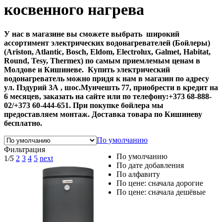
косвенного нагрева
У нас в магазине вы сможете выбрать широкий
ассортимент электрических водонагревателей (Бойлеры)
(Ariston, Atlantic, Bosch, Eldom, Electrolux, Galmet, Habitat,
Round, Tesy, Thermex) по самым приемлемым ценам в
Молдове и Кишиневе. Купить электрический
водонагреватель можно придя к нам в магазин по адресу
ул. Пэдурий 3А , шос.Мунчешть 77, приобрести в кредит на
6 месяцев, заказать на сайте или по телефону:+373 68-888-
02/+373 60-444-651. При покупке бойлера мы
предоставляем монтаж. Доставка товара по Кишиневу
бесплатно.
По умолчанию
Фильтрация
По умолчанию
1
/5
2
3
4
5
next
По дате добавления
По алфавиту
По цене: сначала дорогие
По цене: сначала дешёвые