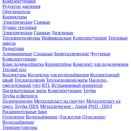
Комплектующие
Редуктор давления
Обогреватели
Конвекторы
Электрические
Газовые
Пушки тепловые
Электрические
Газовые
Дизельные
Тепловентиляторы
Инфракрасные
Kомплектующие
Тепловые
завесы
Радиаторы
Алюминиевые
Стальные
Биметаллические
Чугунные
Kомплектующие
Кран подача/обратка
Кронштейны
Комплект для подключения
Теплый пол
Коллекторы
Коллектор для водоснабжения
Коллекторный
шкаф
Теплоизоляция
Теплоизоляция маты
Насосно-
смесительный узел
RTL
Встраиваемый конвектор
Нагревательные маты
Kомплектующие
Трубы
Трубы и фитинги
Полипропилен
Металлопласт на скрутку
Металлопласт на
пресс
Трубы ПВХ
Металлические - Alamă
PND - ПНД
Расширительные баки
Отопление
Водоснабжение
Для котлов
Отопление/
Водоснабжение
Терморегуляторы