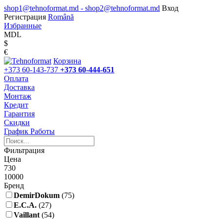
shop1@tehnoformat.md - shop2@tehnoformat.md
Вход
Регистрация
Română
Избранные
MDL
$
€
Корзина
+373 60-143-737
+373 60-444-651
Оплата
Доставка
Монтаж
Кредит
Гарантия
Скидки
График Работы
Фильтрация
Цена
730
10000
Бренд
DemirDokum
(75)
E.C.A.
(27)
Vaillant
(54)