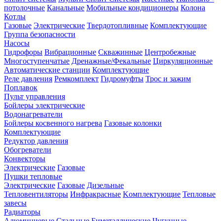
потолочные
Канальные
Мобильные кондиционеры
Колона
Котлы
Газовые
Электрические
Твердотопливные
Комплектующие
Группа безопасности
Насосы
Гидрофоры
Вибрационные
Скважинные
Центробежные
Многоступенчатые
Дренажные/Фекальные
Циркуляционные
Автоматические станции
Комплектующие
Реле давления
Ремкомплект
Гидромуфты
Трос и зажим
Поплавок
Пульт управления
Бойлеры электрические
Водонагреватели
Бойлеры косвенного нагрева
Газовые колонки
Комплектующие
Редуктор давления
Обогреватели
Конвекторы
Электрические
Газовые
Пушки тепловые
Электрические
Газовые
Дизельные
Тепловентиляторы
Инфракрасные
Kомплектующие
Тепловые
завесы
Радиаторы
Алюминиевые
Стальные
Биметаллические
Чугунные