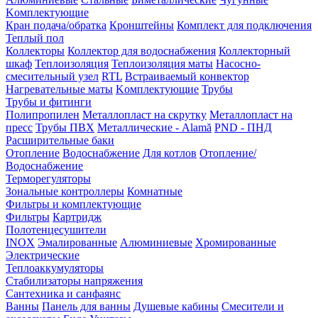
Kомплектующие
Кран подача/обратка
Кронштейны
Комплект для подключения
Теплый пол
Коллекторы
Коллектор для водоснабжения
Коллекторный
шкаф
Теплоизоляция
Теплоизоляция маты
Насосно-
смесительный узел
RTL
Встраиваемый конвектор
Нагревательные маты
Kомплектующие
Трубы
Трубы и фитинги
Полипропилен
Металлопласт на скрутку
Металлопласт на
пресс
Трубы ПВХ
Металлические - Alamă
PND - ПНД
Расширительные баки
Отопление
Водоснабжение
Для котлов
Отопление/
Водоснабжение
Терморегуляторы
Зональные контроллеры
Комнатные
Фильтры и комплектующие
Фильтры
Картридж
Полотенцесушители
INOX
Эмалированные
Алюминиевые
Хромированные
Электрические
Теплоаккумуляторы
Стабилизаторы напряжения
Сантехника и санфаянс
Ванны
Панель для ванны
Душевые кабины
Смесители и