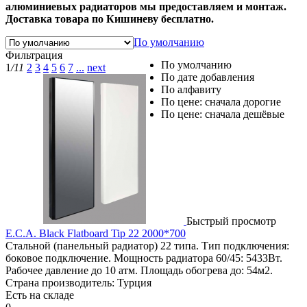
алюминиевых радиаторов мы предоставляем и монтаж.
Доставка товара по Кишиневу бесплатно.
По умолчанию
Фильтрация
По умолчанию
1
/11
2
3
4
5
6
7
...
next
По дате добавления
По алфавиту
По цене: сначала дорогие
По цене: сначала дешёвые
Быстрый просмотр
E.C.A. Black Flatboard Tip 22 2000*700
Стальной (панельный радиатор) 22 типа. Тип подключения:
боковое подключение. Мощность радиатора 60/45: 5433Вт.
Рабочее давление до 10 атм. Площадь обогрева до: 54м2.
Страна производитель: Турция
Есть на складе