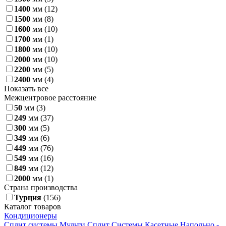
1400
мм
(12)
1500
мм
(8)
1600
мм
(10)
1700
мм
(1)
1800
мм
(10)
2000
мм
(10)
2200
мм
(5)
2400
мм
(4)
Показать все
Межцентровое расстояние
50
мм
(3)
249
мм
(37)
300
мм
(5)
349
мм
(6)
449
мм
(76)
549
мм
(16)
849
мм
(12)
2000
мм
(1)
Страна производства
Турция
(156)
Каталог товаров
Кондиционеры
Сплит системы
Мульти Сплит Системы
Касетные
Напольно -