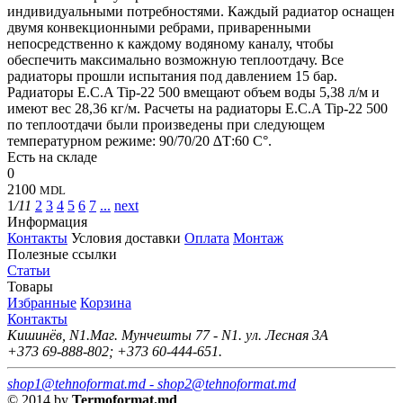
индивидуальными потребностями. Каждый радиатор оснащен
двумя конвекционными ребрами, приваренными
непосредственно к каждому водяному каналу, чтобы
обеспечить максимально возможную теплоотдачу. Все
радиаторы прошли испытания под давлением 15 бар.
Радиаторы E.C.A Tip-22 500 вмещают объем воды 5,38 л/м и
имеют вес 28,36 кг/м. Расчеты на радиаторы E.C.A Tip-22 500
по теплоотдачи были произведены при следующем
температурном режиме: 90/70/20 ∆Т:60 C°.
Есть на складе
0
2100
MDL
1
/11
2
3
4
5
6
7
...
next
Информация
Контакты
Условия доставки
Оплата
Монтаж
Полезные ссылки
Статьи
Товары
Избранные
Корзина
Контакты
Кишинёв, N1.Маг. Мунчешты 77 - N1. ул. Лесная 3А
+373 69-888-802; +373 60-444-651.
shop1@tehnoformat.md - shop2@tehnoformat.md
©
2014
by
Termoformat.md