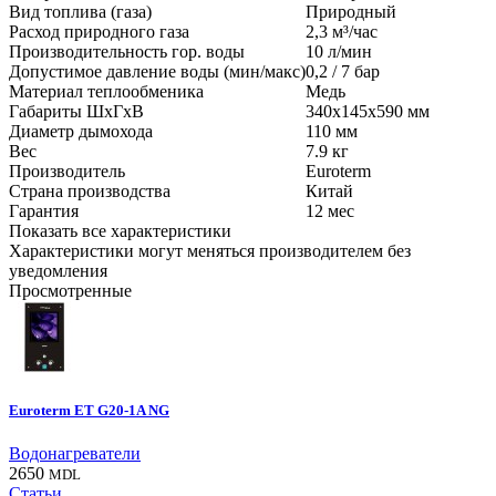
Вид топлива (газа)
Природный
Расход природного газа
2,3
м³/час
Производительность гор. воды
10
л/мин
Допустимое давление воды (мин/макс)
0,2 / 7
бар
Материал теплообменика
Медь
Габариты ШхГхВ
340x145x590
мм
Диаметр дымохода
110
мм
Вес
7.9
кг
Производитель
Euroterm
Страна производства
Китай
Гарантия
12
мес
Показать все характеристики
Характеристики могут меняться производителем без
уведомления
Просмотренные
Euroterm ET G20-1A NG
Водонагреватели
2650
MDL
Статьи