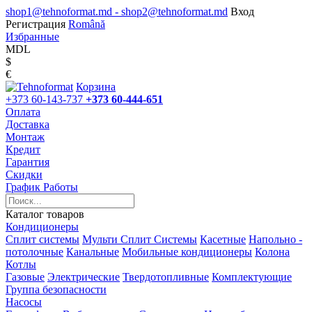
shop1@tehnoformat.md - shop2@tehnoformat.md
Вход
Регистрация
Română
Избранные
MDL
$
€
Корзина
+373 60-143-737
+373 60-444-651
Оплата
Доставка
Монтаж
Кредит
Гарантия
Скидки
График Работы
Каталог товаров
Кондиционеры
Сплит системы
Мульти Сплит Системы
Касетные
Напольно -
потолочные
Канальные
Мобильные кондиционеры
Колона
Котлы
Газовые
Электрические
Твердотопливные
Комплектующие
Группа безопасности
Насосы