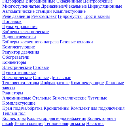
Гидрофоры
Вибрационные
Скважинные
Центробежные
Многоступенчатые
Дренажные/Фекальные
Циркуляционные
Автоматические станции
Комплектующие
Реле давления
Ремкомплект
Гидромуфты
Трос и зажим
Поплавок
Пульт управления
Бойлеры электрические
Водонагреватели
Бойлеры косвенного нагрева
Газовые колонки
Комплектующие
Редуктор давления
Обогреватели
Конвекторы
Электрические
Газовые
Пушки тепловые
Электрические
Газовые
Дизельные
Тепловентиляторы
Инфракрасные
Kомплектующие
Тепловые
завесы
Радиаторы
Алюминиевые
Стальные
Биметаллические
Чугунные
Kомплектующие
Кран подача/обратка
Кронштейны
Комплект для подключения
Теплый пол
Коллекторы
Коллектор для водоснабжения
Коллекторный
шкаф
Теплоизоляция
Теплоизоляция маты
Насосно-