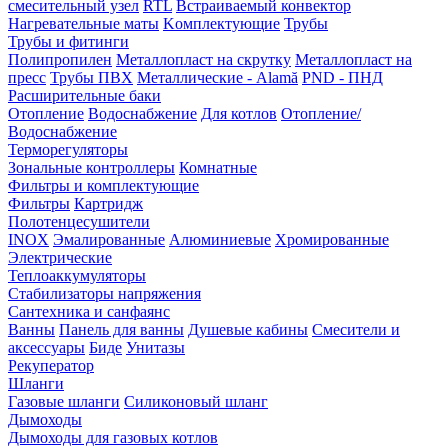
смесительный узел
RTL
Встраиваемый конвектор
Нагревательные маты
Kомплектующие
Трубы
Трубы и фитинги
Полипропилен
Металлопласт на скрутку
Металлопласт на
пресс
Трубы ПВХ
Металлические - Alamă
PND - ПНД
Расширительные баки
Отопление
Водоснабжение
Для котлов
Отопление/
Водоснабжение
Терморегуляторы
Зональные контроллеры
Комнатные
Фильтры и комплектующие
Фильтры
Картридж
Полотенцесушители
INOX
Эмалированные
Алюминиевые
Хромированные
Электрические
Теплоаккумуляторы
Стабилизаторы напряжения
Сантехника и санфаянс
Ванны
Панель для ванны
Душевые кабины
Смесители и
аксессуары
Биде
Унитазы
Рекуператор
Шланги
Газовые шланги
Силиконовый шланг
Дымоходы
Дымоходы для газовых котлов